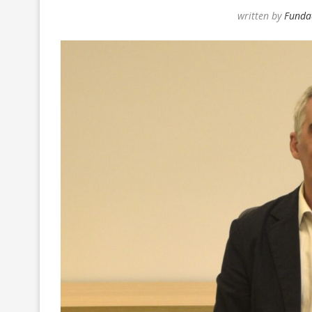
written by
Funda
MAXIMILIANO MOR
REACOMODAMIENT
Y...
10/Jun/2026