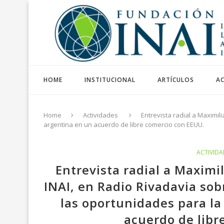
HOME
INSTITUCIONAL
ARTÍCULOS
AC
Home
Actividades
Entrevista radial a Maximil
argentina en un acuerdo de libre comercio con EEUU.
ACTIVIDA
Entrevista radial a Maximi
INAI, en Radio Rivadavia sob
las oportunidades para la
acuerdo de libr