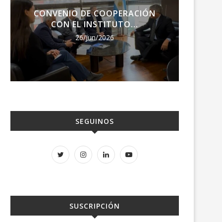
CONVENIO DE COOPERACIÓN
ENCU
CON EL INSTITUTO...
RE
26/Jun/2026
SEGUINOS
SUSCRIPCIÓN