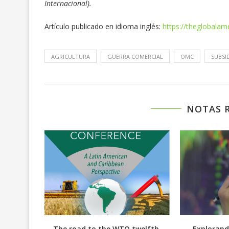
Internacional).
Artículo publicado en idioma inglés:
https://theglobalam
AGRICULTURA
GUERRA COMERCIAL
OMC
SUBSI
NOTAS 
bre los
The road to the WTO twelfth
Explorand