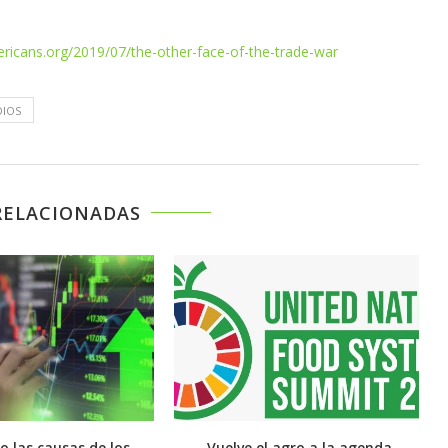
ericans.org/2019/07/the-other-face-of-the-trade-war
DIOS
RELACIONADAS
o las causas de los
Vuelve el agro a la agenda