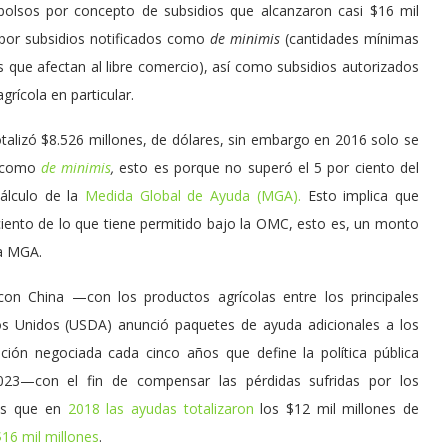
olsos por concepto de subsidios que alcanzaron casi $16 mil
por subsidios notificados como
de minimis
(cantidades mínimas
 que afectan al libre comercio), así como subsidios autorizados
rícola en particular.
otalizó $8.526 millones, de dólares, sin embargo en 2016 solo se
ó como
de
minimis
,
esto es porque no superó el 5 por ciento del
cálculo de la
Medida Global de Ayuda (MGA).
Esto implica que
iento de lo que tiene permitido bajo la OMC, esto es, un monto
la MGA.
con China —con los productos agrícolas entre los principales
s Unidos (USDA) anunció paquetes de ayuda adicionales a los
ación negociada cada cinco años que define la política pública
2023—con el fin de compensar las pérdidas sufridas por los
ras que en
2018 las ayudas totalizaron
los $12 mil millones de
$16 mil millones
.