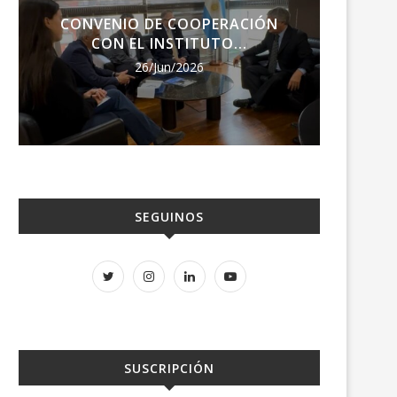
CONVENIO DE COOPERACIÓN
ENCU
CON EL INSTITUTO...
RE
26/Jun/2026
SEGUINOS
SUSCRIPCIÓN