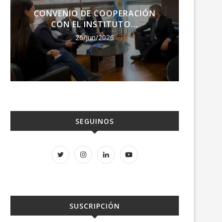
CONVENIO DE COOPERACIÓN
ENCU
CON EL INSTITUTO...
RE
26/Jun/2026
SEGUINOS
SUSCRIPCIÓN