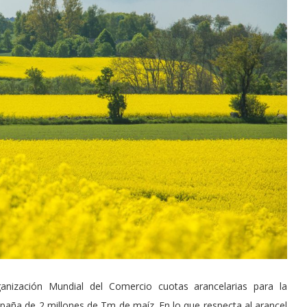
ENO: EL
ARGENTINA INICIÓ LA
O GLOBAL
APLICACIÓN PROVISORIA DEL...
29/Jul/2026
ización Mundial del Comercio cuotas arancelarias para la
paña de 2 millones de Tm de maíz. En lo que respecta al arancel