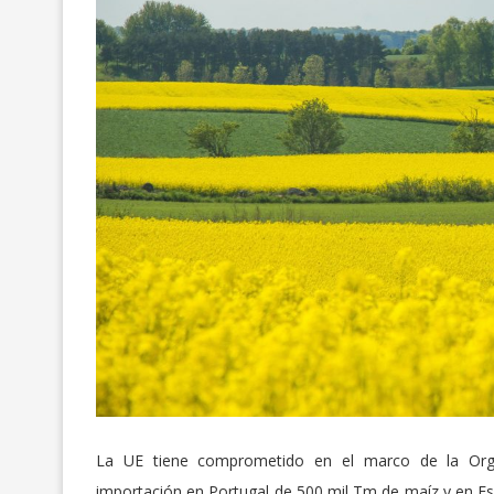
MAXIMILIANO MOR
REACOMODAMIENT
Y...
10/Jun/2026
La UE tiene comprometido en el marco de la Organ
importación en Portugal de 500 mil Tm de maíz y en Es