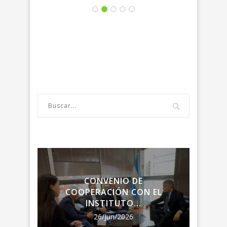
LA
CONVENIO DE
ENC
RIA
COOPERACIÓN CON EL
LA R
INSTITUTO...
26/Jun/2026