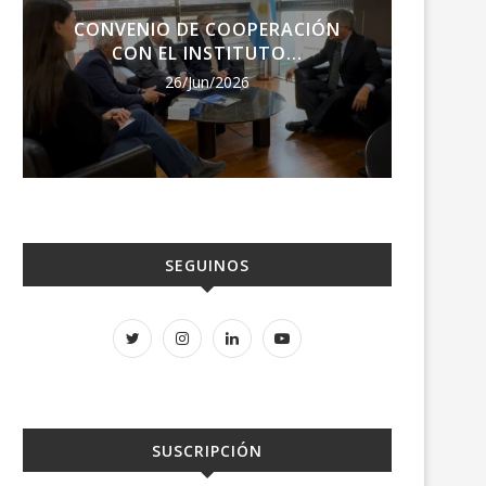
CONVENIO DE COOPERACIÓN
ENCU
CON EL INSTITUTO...
RE
26/Jun/2026
SEGUINOS
SUSCRIPCIÓN