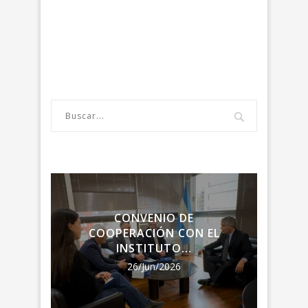
LA
CONVENIO DE
ENC
RIA
COOPERACIÓN CON EL
LA R
INSTITUTO...
26/Jun/2026