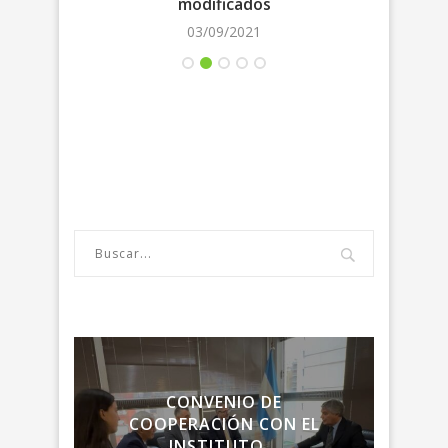
modificados
03/09/2021
LA
CONVENIO DE
ENC
RIA
COOPERACIÓN CON EL
LA R
INSTITUTO...