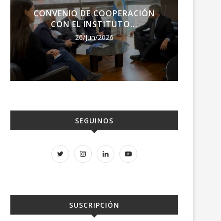
CONVENIO DE COOPERACIÓN
ENCU
CON EL INSTITUTO...
RE
26/Jun/2026
SEGUINOS
SUSCRIPCIÓN