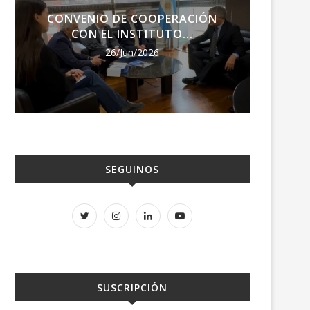
CONVENIO DE COOPERACIÓN
ENCU
CON EL INSTITUTO...
RE
26/Jun/2026
SEGUINOS
SUSCRIPCIÓN