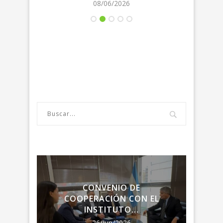
08/06/2026
LA
CONVENIO DE
ENC
RIA
COOPERACIÓN CON EL
LA R
INSTITUTO...
26/Jun/2026