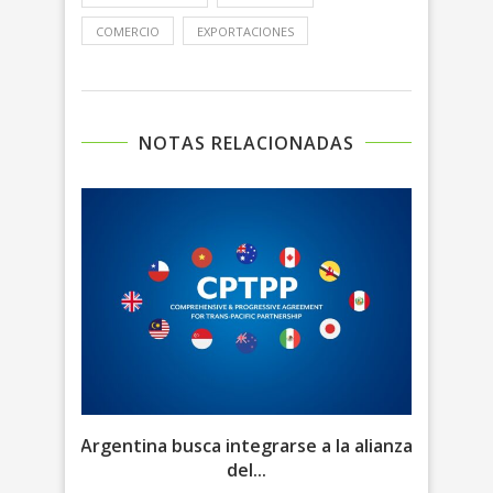
COMERCIO
EXPORTACIONES
NOTAS RELACIONADAS
es de
Argentina busca integrarse a la alianza
Geop
del...