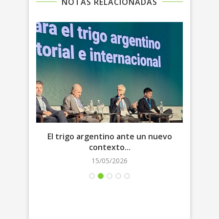
NOTAS RELACIONADAS
evo
El trigo argentino ante un nuevo
T
contexto...
15/05/2026