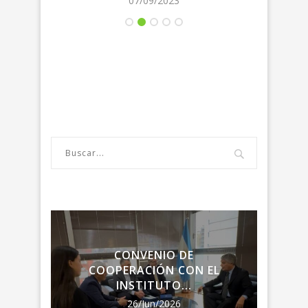
07/09/2023
LA
CONVENIO DE
ENC
RIA
COOPERACIÓN CON EL
LA R
INSTITUTO...
26/Jun/2026