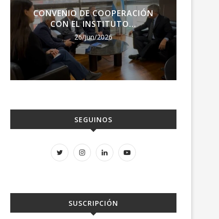
CONVENIO DE COOPERACIÓN
ENCU
CON EL INSTITUTO...
RE
26/Jun/2026
SEGUINOS
SUSCRIPCIÓN