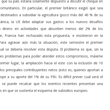
ó que su país estaría solamente dispuesto a discutir el cheque en
munitarios. En particular, el premier británico exigió que sea
destinados a subsidiar la agricultura (poco más del 40 % de su
itánica, la UE debe adaptar sus gastos a los nuevos desafíos
su dinero en actividades que absorben menos del 2% de los
, Francia han rechazado esta propuesta, e insistieron en la
ara agravar aún más la situación, este semestre el premier
al se debería resolver esta disputa. El problema es que, sin la
andes problemas para poder atender estos compromisos, máxime
imer lugar, la ampliación hacia el este con la inclusión de 10
os principales contribuyentes netos (esto es, quienes aportan a
ope a su aporte del 1% de su PBI. Es difícil prever cual será el
, se puede recalcar que los eventos recientes presentan una
es en que se sustenta el esquema de subsidios europeo.