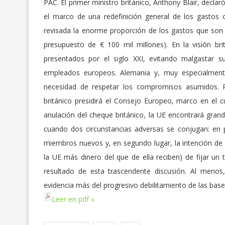
PAC. El primer ministro británico, Anthony Blair, declar
el marco de una redefinición general de los gastos co
revisada la enorme proporción de los gastos que son 
presupuesto de € 100 mil millones). En la visión br
presentados por el siglo XXI, evitando malgastar 
empleados europeos. Alemania y, muy especialmente
necesidad de respetar los compromisos asumidos. P
británico presidirá el Consejo Europeo, marco en el cu
anulación del cheque británico, la UE encontrará gr
cuando dos circunstancias adversas se conjugan: en pr
miembros nuevos y, en segundo lugar, la intención de l
la UE más dinero del que de ella reciben) de fijar un t
resultado de esta trascendente discusión. Al menos
evidencia más del progresivo debilitamiento de las bas
Leer en pdf »