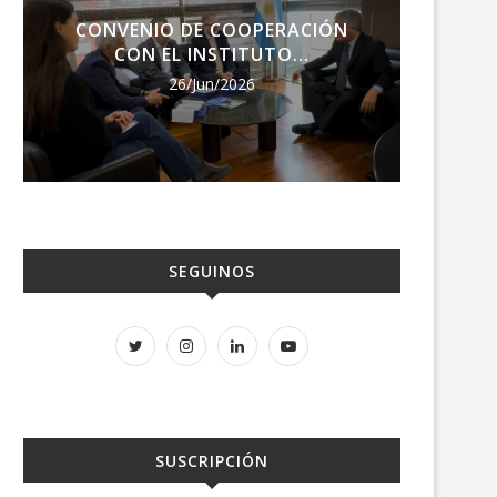
CONVENIO DE COOPERACIÓN
ENCU
CON EL INSTITUTO...
RE
26/Jun/2026
SEGUINOS
SUSCRIPCIÓN