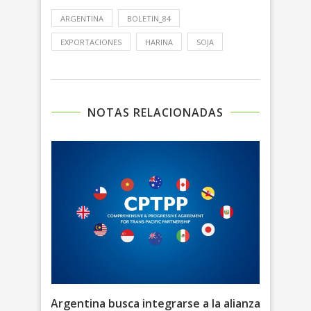
ARGENTINA
BOLETIN_84
EXPORTACIONES
HARINA
SOJA
NOTAS RELACIONADAS
es de
Argentina busca integrarse a la alianza
Geop