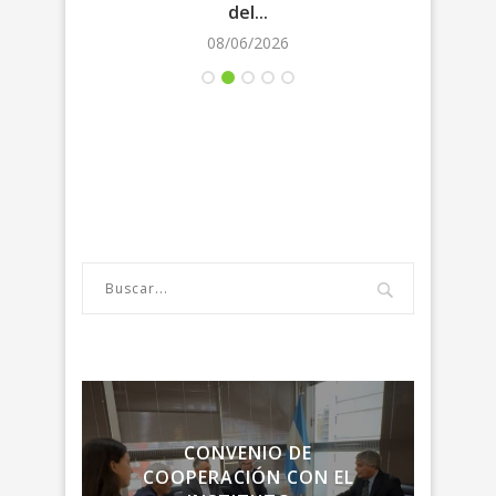
del...
08/06/2026
LA
CONVENIO DE
ENC
RIA
COOPERACIÓN CON EL
LA R