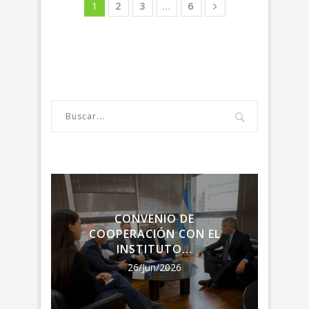
1
2
3
…
6
LA
CONVENIO DE
ENC
RIA
COOPERACIÓN CON EL
LA R
INSTITUTO...
26/Jun/2026