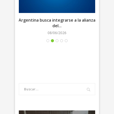
es de
Argentina busca integrarse a la alianza
Geop
del...
08/06/2026