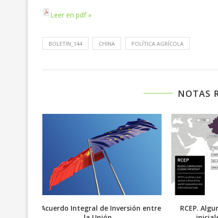
Leer en pdf »
BOLETIN_144
CHINA
POLÍTICA AGRÍCOLA
NOTAS 
guay y
Acuerdo Integral de Inversión entre
RCEP. Algu
..
la Unión...
inicia