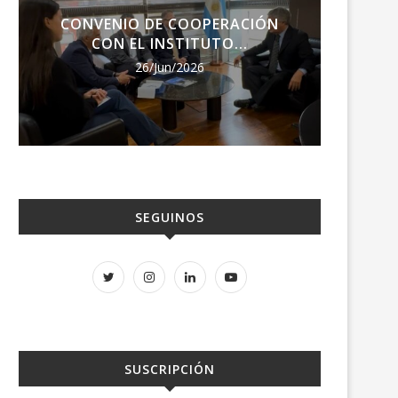
CONVENIO DE COOPERACIÓN
ENCU
CON EL INSTITUTO...
RE
26/Jun/2026
SEGUINOS
SUSCRIPCIÓN