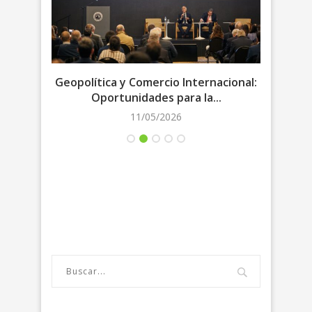
lianza
Geopolítica y Comercio Internacional:
Escen
Oportunidades para la...
11/05/2026